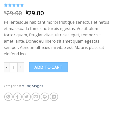
29.00
29.00
Rated
4
4.75
$
$
out of 5
based on
Pellentesque habitant morbi tristique senectus et netus
customer
ratings
et malesuada fames ac turpis egestas. Vestibulum
tortor quam, feugiat vitae, ultricies eget, tempor sit
amet, ante. Donec eu libero sit amet quam egestas
semper. Aenean ultricies mi vitae est. Mauris placerat
eleifend leo.
Woo Single #2 quantity
ADD TO CART
Categories:
Music
,
Singles