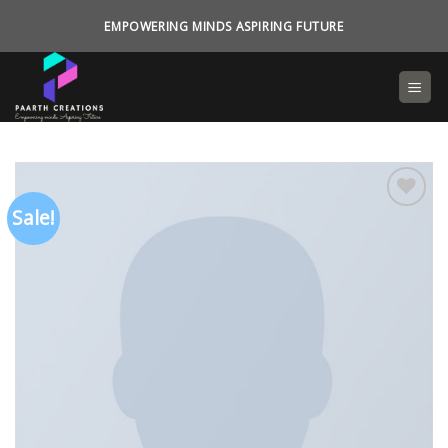
Skip
EMPOWERING MINDS ASPIRING FUTURE
to
content
Sale!
Add to
wishlist