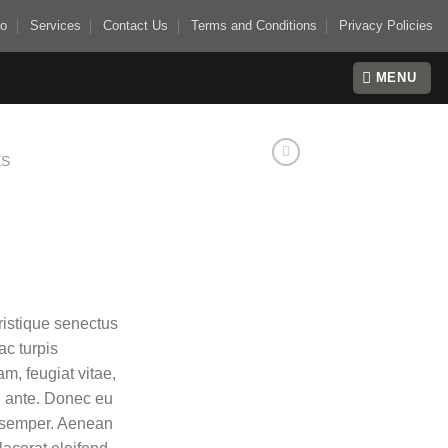
io
Services
Contact Us
Terms and Conditions
Privacy Policies
MENU
ES
ristique senectus
ac turpis
m, feugiat vitae,
t, ante. Donec eu
s semper. Aenean