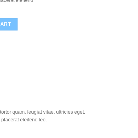
placerat eleifend
CART
tor quam, feugiat vitae, ultricies eget,
placerat eleifend leo.