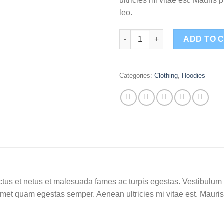
ultricies mi vitae est. Mauris 
leo.
Ninja Silhouette quantity
ADD TO 
Categories:
Clothing
,
Hoodies
tus et netus et malesuada fames ac turpis egestas. Vestibulum tor
amet quam egestas semper. Aenean ultricies mi vitae est. Mauris 