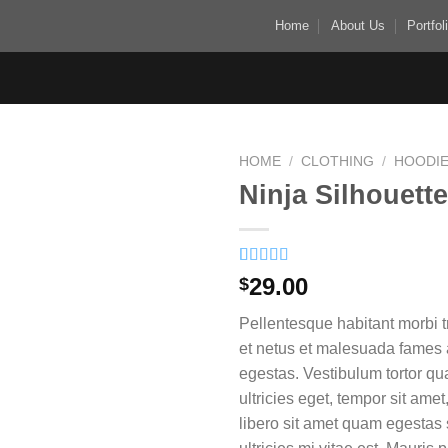
Home
About Us
Portfol
HOME
/
CLOTHING
/
HOODI
Ninja Silhouette
Add to
wishlist
Rated
5
29.00
$
4.00
out
of 5
Pellentesque habitant morbi t
based on
customer
et netus et malesuada fames 
ratings
egestas. Vestibulum tortor qua
ultricies eget, tempor sit ame
libero sit amet quam egesta